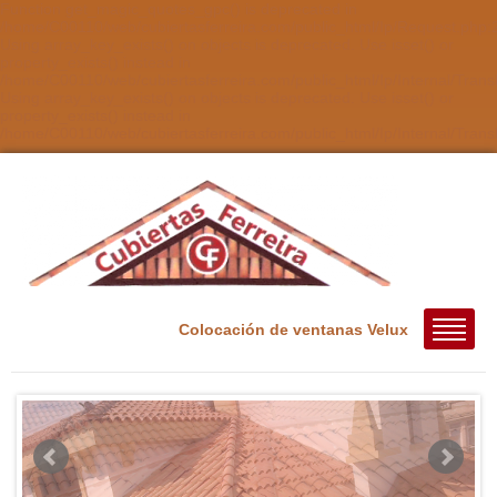
Function get_magic_quotes_gpc() is deprecated in
/home/C00110/web/cubiertasferreira.com/public_html/Ip/Request.php:2
Using array_key_exists() on objects is deprecated. Use isset() or
property_exists() instead in
/home/C00110/web/cubiertasferreira.com/public_html/Ip/Internal/Trans
Using array_key_exists() on objects is deprecated. Use isset() or
property_exists() instead in
/home/C00110/web/cubiertasferreira.com/public_html/Ip/Internal/Tran
Colocación de ventanas Velux