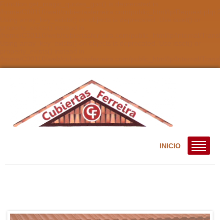
Function get_magic_quotes_gpc() is deprecated in
/home/C00110/web/cubiertasferreira.com/public_html/Ip/Request.php:2
Using array_key_exists() on objects is deprecated. Use isset() or
property_exists() instead in
/home/C00110/web/cubiertasferreira.com/public_html/Ip/Internal/Trans
Using array_key_exists() on objects is deprecated. Use isset() or
property_exists() instead in
/home/C00110/web/cubiertasferreira.com/public_html/Ip/Internal/Tran
INICIO